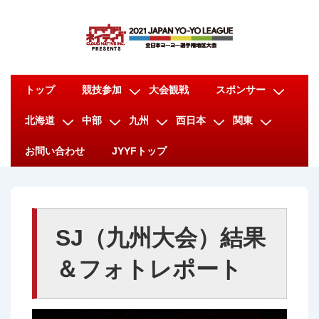
↓
メ
イ
ン
メ
コ
トップ
競技参加
大会観戦
スポンサー
イ
ン
北海道
中部
九州
西日本
関東
ン
テ
ナ
ン
お問い合わせ
JYYFトップ
ビ
ツ
ゲ
へ
ー
ス
シ
キ
SJ（九州大会）結果
ョ
ッ
＆フォトレポート
ン
プ