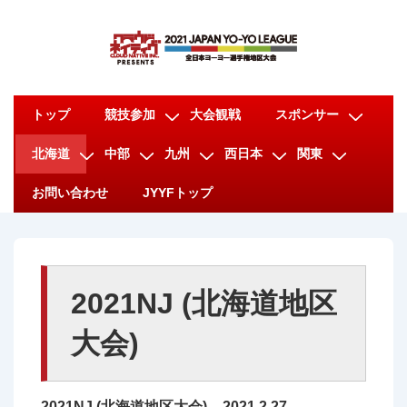
↓
メ
イ
ン
メ
コ
トップ
競技参加
大会観戦
スポンサー
イ
ン
北海道
中部
九州
西日本
関東
ン
テ
ナ
ン
お問い合わせ
JYYFトップ
ビ
ツ
ゲ
へ
ー
ス
シ
キ
2021NJ (北海道地区
ョ
ッ
大会)
ン
プ
2021NJ (北海道地区大会) – 2021.2.27